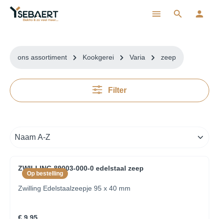
ToContentLink
ons assortiment
Kookgerei
Varia
zeep
Filter
ZWILLING 89003-000-0 edelstaal zeep
Op bestelling
Zwilling Edelstaalzeepje 95 x 40 mm
€ 9,95