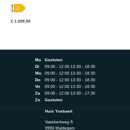
ontdooiing van de koelruimte LowFrost: voor de
gemakkelijkste manuele ontdooiing van de vriesruimte
Snelvriesfunctie Speciale lades koelgedeelte: No Trims
Deurscharnieren: rechts & omkeerbaar Kleur: wit
€ 1.099,99
Akoestisch alarm bij open deur Schuiftechniek voor deur
Leggers koelruimte: 3, White Plastic Leggers diepvriezer:
2, glas Lades vriesruimte: 3, transparant Eierrekje: 2 rekjes
voor 6 eieren Flexi-space: verwijderbare glazen leggers in
de vriesruimte Overige toebehoren: IJskrabber 1580 mm
inbouwhoogte
Ma
Gesloten
Di
09:00 - 12:00 13:30 - 18:30
Wo
09:00 - 12:00 13:30 - 18:30
Do
09:00 - 12:00 13:30 - 18:30
Vri
09:00 - 12:00 13:30 - 18:30
Za
09:00 - 12:00 13:30 - 17:30
Zo
Gesloten
Huis Ysebaert
Vakekerkweg 8
9990 Maldegem