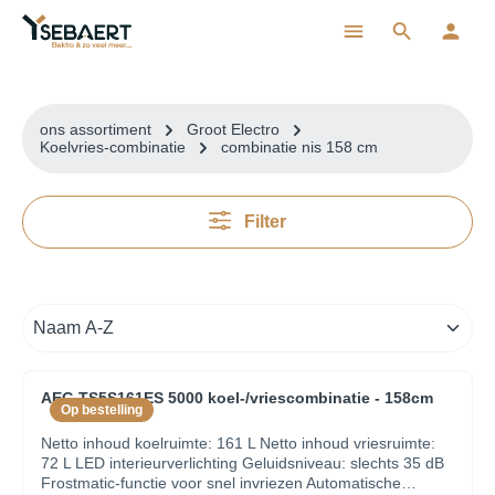
ToContentLink
ons assortiment
Groot Electro
Koelvries-combinatie
combinatie nis 158 cm
Filter
AEG TS5S161ES 5000 koel-/vriescombinatie - 158cm
Op bestelling
Netto inhoud koelruimte: 161 L Netto inhoud vriesruimte:
72 L LED interieurverlichting Geluidsniveau: slechts 35 dB
Frostmatic-functie voor snel invriezen Automatische