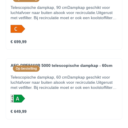
Telescopische dampkap, 90 cmDampkap geschikt voor
luchtafvoer naar buiten alsook voor recirculatie.Uitgerust
met vetfilter. Bij recirculatie moet er ook een koolstoffilter in
dedampkap om geurtjes te verwijderen, verkrijgbaar als
accessoire.Bediening via druktoetsen met 3; Micro switch
snelhedenAantal motoren: 1Afzuigkracht (hoog/laag):
600/250 m³/uAfzuigkracht bij recirculatie (hoog/laag):
€ 699,99
415/230 m³/uGeluidsniveau (max./min.): 68/49
dB(A)Geluidsniveau recirculatie (max./min.): 73/62
dB(A)Energie-efficiëntieklasse: CVetfilter: 3 professionele
meerlagige aluminium filtersVerlichting: 2 LED
spotsAansluiting luchtafvoer 150 mm
AEG DPE5660B 5000 telescopische dampkap - 60cm
Op bestelling
Telescopische dampkap, 60 cmDampkap geschikt voor
luchtafvoer naar buiten alsook voor recirculatie.Uitgerust
met vetfilter. Bij recirculatie moet er ook een koolstoffilter in
dedampkap om geurtjes te verwijderen, verkrijgbaar als
accessoire.Elektronische druktoetsen, snelheden:
3+Intensive; Micro switchAantal motoren: 1Afzuigkracht
(intensief/hoog/laag): 600/400/220 m³/uAfzuigkracht bij
€ 649,99
recirculatie (intensief/hoog/laag): 550/415/210
m³/uGeluidsniveau (max./min.): 59/46 dB(A)Geluidsniveau
recirculatie (max./min.): 70/54 dB(A)Energie-