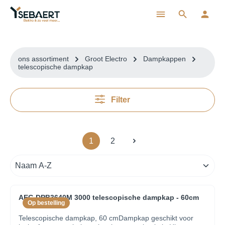
ToContentLink
ons assortiment
Groot Electro
Dampkappen
telescopische dampkap
Filter
1
2
AEG DPB3640M 3000 telescopische dampkap - 60cm
Op bestelling
Telescopische dampkap, 60 cmDampkap geschikt voor