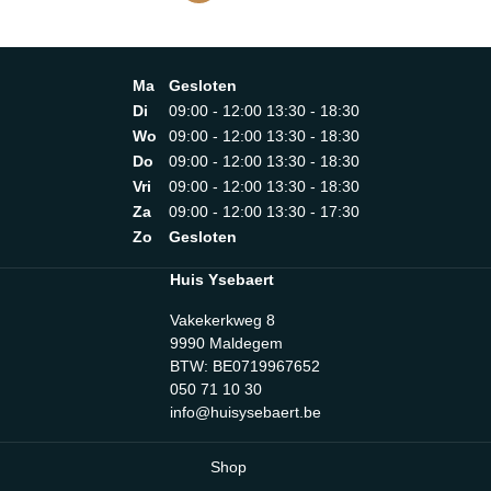
efficiëntieklasse (A+++ – D) A+++ECO-motor
JaPowerManagement-systeem JaJaarlijks energieverbruik
in kWh/jaar 23,1Categorie hydrodynamische efficiëntie
AVerlichtingsefficiëntieklasse AKlasse voor vetfiltering
Ma
Gesloten
AFiltersysteemAantal vaatwasserbestendige roestvrijstalen
vetfiltersroestvrij stalen vetfilters (10-laags) 1
Di
09:00 - 12:00 13:30 - 18:30
Wo
09:00 - 12:00 13:30 - 18:30
Do
09:00 - 12:00 13:30 - 18:30
Vri
09:00 - 12:00 13:30 - 18:30
Za
09:00 - 12:00 13:30 - 17:30
Zo
Gesloten
Huis Ysebaert
Vakekerkweg 8
9990 Maldegem
BTW: BE0719967652
050 71 10 30
info@huisysebaert.be
Shop