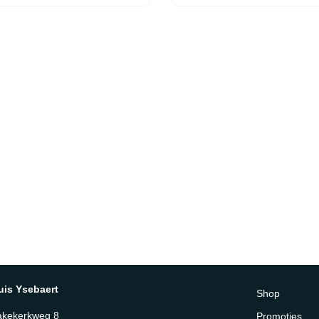
uis Ysebaert
Shop
akekerkweg 8
Promoties