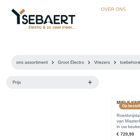
kipToSearch
general.skipToNavigation
OVER ONS
ons assortiment
Groot Electro
Vriezers
toebehor
Prijs
MIELE KF
Op bestell
Roestvrijsta
van MasterC
in uw keuk
€ 729,99