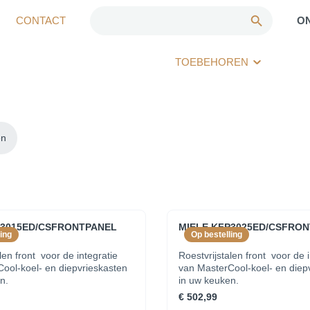
CONTACT
O
TOEBEHOREN
en
P3015ED/CSFRONTPANEL
MIELE KFP3025ED/CSFRO
ing
Op bestelling
len front voor de integratie
Roestvrijstalen front voor de i
ool-koel- en diepvrieskasten
van MasterCool-koel- en diep
en.
in uw keuken.
€ 502,99