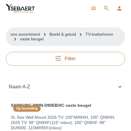
ToContentLink
ons assortiment
Beeld & geluid
TV-toebehoren
vaste beugel
Filter
SAMSUNG WMN-D90EB/XC vaste beugel
Op bestelling
XL Size Wall Mount 2026 TV: 100"MR8XH, 100" QN8XH,
2025 TV: 98" QN9XF(115" inbox), 100" QN8XF, 98"
DU9000, 115MR95F(inbox)