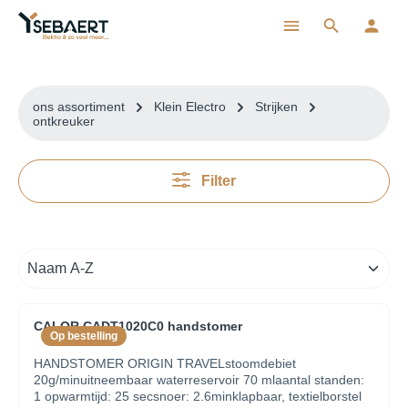
ToContentLink
ons assortiment
Klein Electro
Strijken
ontkreuker
Filter
CALOR CADT1020C0 handstomer
Op bestelling
HANDSTOMER ORIGIN TRAVELstoomdebiet
20g/minuitneembaar waterreservoir 70 mlaantal standen:
1 opwarmtijd: 25 secsnoer: 2.6minklapbaar, textielborstel