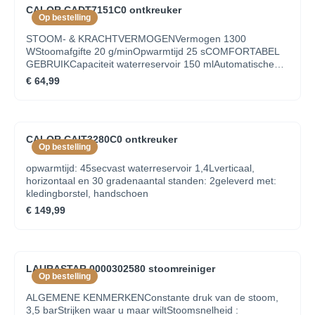
CALOR CADT7151C0 ontkreuker
Op bestelling
STOOM- & KRACHTVERMOGENVermogen 1300
WStoomafgifte 20 g/minOpwarmtijd 25 sCOMFORTABEL
GEBRUIKCapaciteit waterreservoir 150 mlAutomatische
uitschakeling Nee Aan/uit-schakelaar Handbediening
€ 64,99
Waterreservoir Uitneembaar Autonomie 8 minIndicator
"stoom gereed" Opbergen van het netsnoer Klittenband
ACCESSOIRESDeurhaak Instelbare stoom Usage Verticaal
ANDERE KENMERKENDoodt bacteriën Ja
CALOR CAIT3280C0 ontkreuker
Op bestelling
opwarmtijd: 45secvast waterreservoir 1,4Lverticaal,
horizontaal en 30 gradenaantal standen: 2geleverd met:
kledingborstel, handschoen
€ 149,99
LAURASTAR 0000302580 stoomreiniger
Op bestelling
ALGEMENE KENMERKENConstante druk van de stoom,
3,5 barStrijken waar u maar wiltStoomsnelheid :