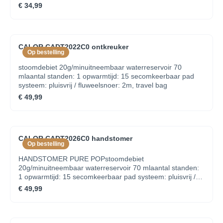
€ 34,99
CALOR CADT2022C0 ontkreuker
Op bestelling
stoomdebiet 20g/minuitneembaar waterreservoir 70
mlaantal standen: 1 opwarmtijd: 15 secomkeerbaar pad
systeem: pluisvrij / fluweelsnoer: 2m, travel bag
€ 49,99
CALOR CADT2026C0 handstomer
Op bestelling
HANDSTOMER PURE POPstoomdebiet
20g/minuitneembaar waterreservoir 70 mlaantal standen:
1 opwarmtijd: 15 secomkeerbaar pad systeem: pluisvrij /
fluweelsnoer: 2m, travel bag
€ 49,99