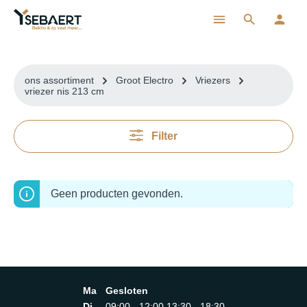
ToContentLink
ons assortiment
Groot Electro
Vriezers
vriezer nis 213 cm
Filter
Geen producten gevonden.
Ma
Gesloten
Di
09:00 - 12:00 13:30 - 18:30