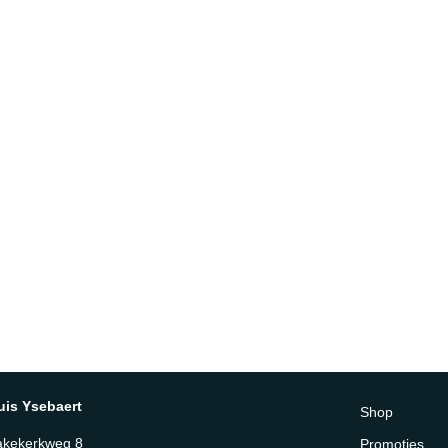
uis Ysebaert
Shop
akekerkweg 8
Promoties