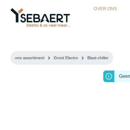
kipToSearch
general.skipToNavigation
OVER ONS
ons assortiment
Groot Electro
Blast-chiller
Geen