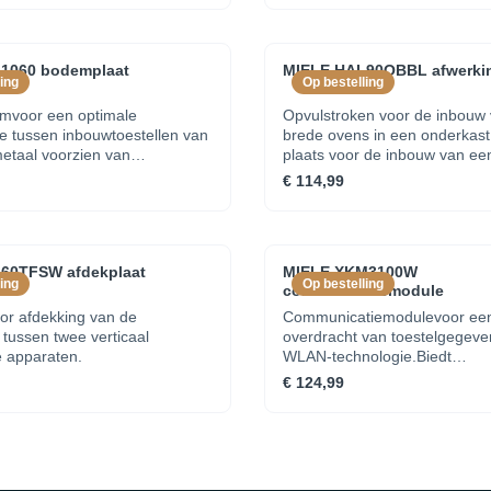
1060 bodemplaat
MIELE HAL90OBBL afwerkin
ing
Op bestelling
mvoor een optimale
Opvulstroken voor de inbouw
e tussen inbouwtoestellen van
brede ovens in een onderkas
etaal voorzien van
plaats voor de inbouw van ee
ngBelastbaar tot 60
kookplaatin obsidiaanzwart
€ 114,99
 schroeven en sjabloon
60TFSW afdekplaat
MIELE XKM3100W
ing
Op bestelling
communicatiemodule
oor afdekking van de
Communicatiemodulevoor ee
tussen twee verticaal
overdracht van toestelgegeve
 apparaten.
WLAN-technologie.Biedt
netwerkmogelijkheden voor h
€ 124,99
apparaatEventueel extra om
vereist - passend bij apparaa
SuperVision bij de daarvoor g
apparaten