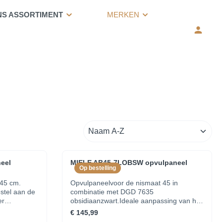
NS ASSORTIMENT
MERKEN
eel
MIELE AB45-7LOBSW opvulpaneel
Op bestelling
 45 cm.
Opvulpaneelvoor de nismaat 45 in
stel aan de
combinatie met DGD 7635
obsidiaanzwart.Ideale aanpassing van het
 te reinigen
toestel aan de nis met het
€ 145,99
opvulpaneelOptimale kleurharmonie met