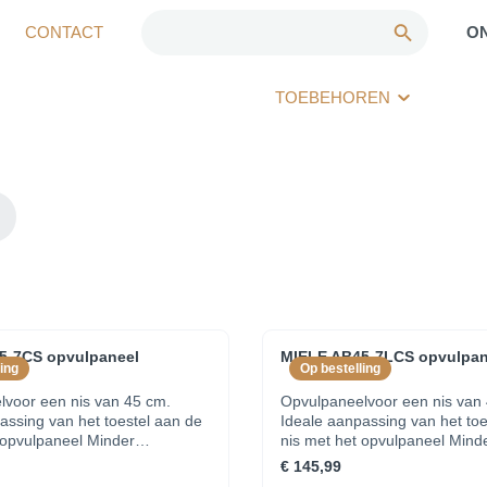
CONTACT
O
TOEBEHOREN
5-7CS opvulpaneel
MIELE AB45-7LCS opvulpan
ing
Op bestelling
lvoor een nis van 45 cm.
Opvulpaneelvoor een nis van
assing van het toestel aan de
Ideale aanpassing van het toe
vulpaneel Minder
nis met het opvulpaneel Minder
kken en eenvoudig te reinigen
vingerafdrukken en eenvoudig
€ 145,99
el
— CleanSteel