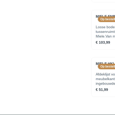
MIELE ENB
Op bestell
Losse bode
tussenruimt
Miele.Van m
poedercoati
€ 103,99
kgInclusief
MIELE HKL
Op bestell
Afdeklijst v
meubelkant 
ingebouwde
€ 51,99