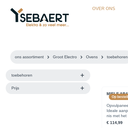
kipToSearch
general.skipToNavigation
OVER ONS
ons assortiment
Groot Electro
Ovens
toebehoren
toebehoren
Prijs
MIELE AB4
Op bestell
Opvulpanee
Ideale aanp
nis met het op
vingerafdru
€ 114,99
— CleanSte