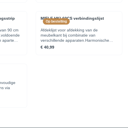
het te combineren apparaat
gsstrip
MIELE HKL60CS verbindingslijst
Op bestelling
 van 90 cm
Afdeklijst voor afdekking van de
t.voldoende
meubelkant bij combinatie van
n aparte
verschillende apparaten.Harmonische
uitstraling bij inbouwVerticale combinatie
€ 40,99
van 45 cm en 60 cm hoge apparatenin
roestvrij staal met CleanSteel
nvoudige
ns via
et
bouwset
tGebruik van
eschikte