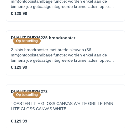
mm)ontdooistandbagelfunctie: worden enkel aan de
binnenzijde getoastgeintegreerde kruimelladein optie:
tostiklemmen
€ 129,99
DUALIT DUD26225 broodrooster
Op bestelling
2-slots broodrooster met brede sleuven (36
mm)ontdooistandbagelfunctie: worden enkel aan de
binnenzijde getoastgeintegreerde kruimelladein optie:
tostiklemmen
€ 129,99
DUALIT DUD26273
Op bestelling
TOASTER LITE GLOSS CANVAS WHITE GRILLE-PAIN
LITE GLOSS CANVAS WHITE
€ 129,99