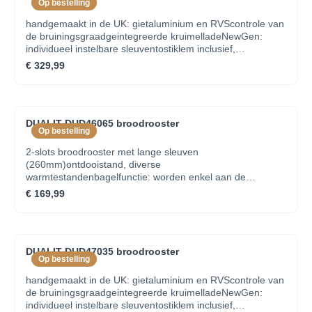
Op bestelling
handgemaakt in de UK: gietaluminium en RVScontrole van
de bruiningsgraadgeintegreerde kruimelladeNewGen:
individueel instelbare sleuventostiklem inclusief,
warmhoudrooster in optie
€ 329,99
DUALIT DUD46065 broodrooster
Op bestelling
2-slots broodrooster met lange sleuven
(260mm)ontdooistand, diverse
warmtestandenbagelfunctie: worden enkel aan de
binnenzijde getoastgeintegreerde
€ 169,99
kruimelladewarmhoudrekje inclusief
DUALIT DUD47035 broodrooster
Op bestelling
handgemaakt in de UK: gietaluminium en RVScontrole van
de bruiningsgraadgeintegreerde kruimelladeNewGen:
individueel instelbare sleuventostiklem inclusief,