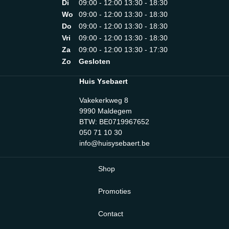
gewicht (kg): 3.500 kgVerpakte breedte: 366 mmVerpakte
Di
09:00 - 12:00 13:30 - 18:30
bedieningsknoppenBreedte sleuven: 36 mmAutomatische
diepte: 224 mmVerpakte hoogte: 248 mm
pop-up: JaGeluidssignaal einde cyclus: NoKruimelbakje:
Wo
09:00 - 12:00 13:30 - 18:30
JaMateriaal kruimelbakje: StaalAnti-slip voetjes:
Do
09:00 - 12:00 13:30 - 18:30
JaGeïntegreerde kabel: JaELEKTRISCHE
Vri
09:00 - 12:00 13:30 - 18:30
AANSLUITINGVermogen: 950 WSpanning: 220-240
Za
09:00 - 12:00 13:30 - 17:30
VFrequentie (Hz): 50/60 HzLengte stroomkabel: 1
mLOGISTIEKE INFORMATIEProduct breedte:
Zo
Gesloten
310mmProduct diepte: 195mmProduct hoogte:
198mmProduct afmetingen: 198 x 310 (325 with ball lever
Huis Ysebaert
included) x 195 mmNetto gewicht (kg): 2.400 kgBruto
gewicht (kg): 3.500 kgVerpakte breedte: 366 mmVerpakte
Vakekerkweg 8
diepte: 224 mmVerpakte hoogte: 248 mm
9990 Maldegem
BTW: BE0719967652
050 71 10 30
info@huisysebaert.be
Shop
Promoties
Contact