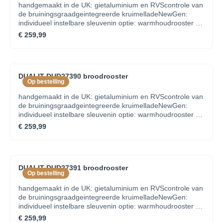
handgemaakt in de UK: gietaluminium en RVScontrole van
de bruiningsgraadgeintegreerde kruimelladeNewGen:
individueel instelbare sleuvenin optie: warmhoudrooster en
tostiklem
€ 259,99
DUALIT DUD27390 broodrooster
Op bestelling
handgemaakt in de UK: gietaluminium en RVScontrole van
de bruiningsgraadgeintegreerde kruimelladeNewGen:
individueel instelbare sleuvenin optie: warmhoudrooster en
tostiklem
€ 259,99
DUALIT DUD27391 broodrooster
Op bestelling
handgemaakt in de UK: gietaluminium en RVScontrole van
de bruiningsgraadgeintegreerde kruimelladeNewGen:
individueel instelbare sleuvenin optie: warmhoudrooster en
tostiklem
€ 259,99