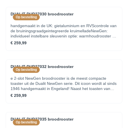
DUALIT DUD27030 broodrooster
Op bestelling
handgemaakt in de UK: gietaluminium en RVScontrole van
de bruiningsgraadgeintegreerde kruimelladeNewGen:
individueel instelbare sleuvenin optie: warmhoudrooster en
tostiklem
€ 259,99
DUALIT DUD27032 broodrooster
Op bestelling
e 2-slot NewGen broodrooster is de meest compacte
toaster uit de Dualit NewGen serie. Dit icoon wordt al sinds
1946 handgemaakt in Engeland! Naast het toasten van
brood, is de toaster uitgerust met een ontdooistand en een
€ 259,99
speciale bagelstand waarbij de bagels alleen aan de
binnenzijde worden getoast. Met de keuzeschakelaar kan
één of beide sleuven geselecteerd worden, ideaal en
energiebesparend.
DUALIT DUD27035 broodrooster
Op bestelling