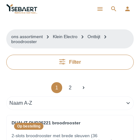
ToContentLink
ons assortiment
Klein Electro
Ontbijt
broodrooster
Filter
1
2
DUALIT DUD26221 broodrooster
Op bestelling
2-slots broodrooster met brede sleuven (36