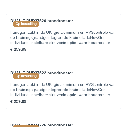
DUALIT DUD27520 broodrooster
Op bestelling
handgemaakt in de UK: gietaluminium en RVScontrole van
de bruiningsgraadgeintegreerde kruimelladeNewGen:
individueel instelbare sleuvenin optie: warmhoudrooster en
tostiklem
€ 259,99
DUALIT DUD27522 broodrooster
Op bestelling
handgemaakt in de UK: gietaluminium en RVScontrole van
de bruiningsgraadgeintegreerde kruimelladeNewGen:
individueel instelbare sleuvenin optie: warmhoudrooster en
tostiklem
€ 259,99
DUALIT DUD31226 broodrooster