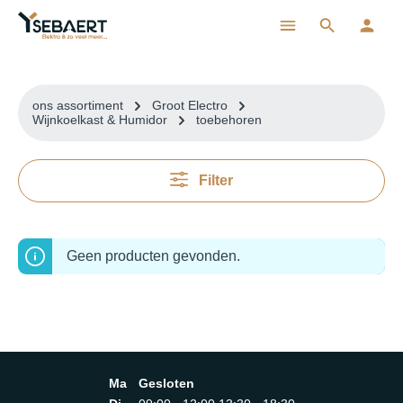
ToContentLink
ons assortiment
Groot Electro
Wijnkoelkast & Humidor
toebehoren
Filter
Geen producten gevonden.
Ma
Gesloten