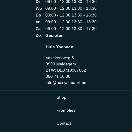
Di
09:00 - 12:00 13:30 - 18:30
giri/minRPM MIN: 8150 giri/minAnti-slip handvat:
JaBevestiging accessoires: Twist & lockGeïntegreerde
Wo
09:00 - 12:00 13:30 - 18:30
kabel: JaAfmetingen handblender: 6,5 x 6,5 x 41,3 cm
Do
09:00 - 12:00 13:30 - 18:30
Vri
09:00 - 12:00 13:30 - 18:30
Za
09:00 - 12:00 13:30 - 17:30
Zo
Gesloten
Huis Ysebaert
Vakekerkweg 8
9990 Maldegem
BTW: BE0719967652
050 71 10 30
info@huisysebaert.be
Shop
Promoties
Contact