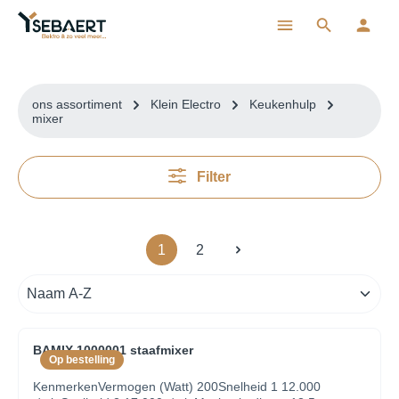
ToContentLink
ons assortiment
Klein Electro
Keukenhulp
mixer
Filter
1
2
BAMIX 1000001 staafmixer
Op bestelling
KenmerkenVermogen (Watt) 200Snelheid 1 12.000