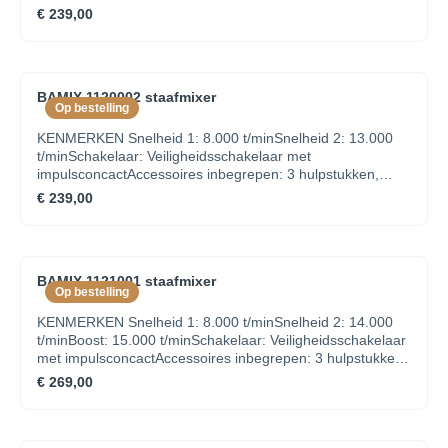
VERPAKKINGBamix 250W Staafmixer4 hulpmesjes: multi,
lader, batterijINHOUD VERPAKKING Bamix Cordless 3
€ 239,00
menger, klopper, vleesmesSliceSy met 6 mesjesKruik van
hulpstukken: multimes, menger en klopper Batterij Lader
1 literStatiefProcessormolenPoederschijfBekerset
Handleiding
BAMIX 1120002 staafmixer
Op bestelling
KENMERKEN Snelheid 1: 8.000 t/minSnelheid 2: 13.000
t/minSchakelaar: Veiligheidsschakelaar met
impulsconcactAccessoires inbegrepen: 3 hulpstukken,
lader, batterijINHOUD VERPAKKING Bamix Cordless 3
€ 239,00
hulpstukken: multimes, menger en klopper Batterij Lader
Handleiding
BAMIX 1121001 staafmixer
Op bestelling
KENMERKEN Snelheid 1: 8.000 t/minSnelheid 2: 14.000
t/minBoost: 15.000 t/minSchakelaar: Veiligheidsschakelaar
met impulsconcactAccessoires inbegrepen: 3 hulpstukken,
lader, batterijINHOUD VERPAKKING Bamix Cordless 3
€ 269,00
hulpstukken: multimes, menger en klopper Batterij Lader
Handleiding