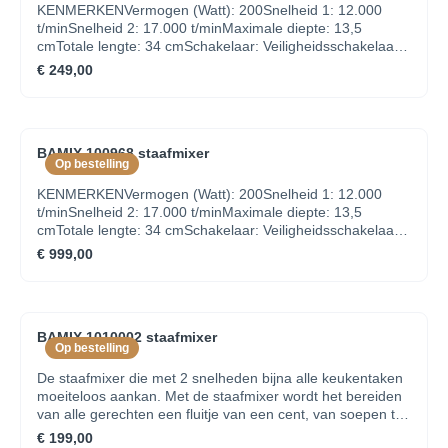
KENMERKENVermogen (Watt): 200Snelheid 1: 12.000
t/minSnelheid 2: 17.000 t/minMaximale diepte: 13,5
cmTotale lengte: 34 cmSchakelaar: Veiligheidsschakelaar
met impulsconcactIsolatie: DubbelSnoer: 1,9 mINHOUD
€ 249,00
VERPAKKINGSwissLine 200W3 hulpstukken: multimes,
menger en klopperProcessormolen 200mlKruik 1l met
handvatStatief met opbergruimte voor
accessoiresHandleiding
BAMIX 100968 staafmixer
Op bestelling
KENMERKENVermogen (Watt): 200Snelheid 1: 12.000
t/minSnelheid 2: 17.000 t/minMaximale diepte: 13,5
cmTotale lengte: 34 cmSchakelaar: Veiligheidsschakelaar
met impulsconcactIsolatie: DubbelSnoer: 1,9 mAccessoires
€ 999,00
inbegrepen 3 hulpstukken, processormolen, kruik,
statiefINHOUD VERPAKKINGBamix Carbon 200W 4
hulpstukken: multimes, menger, klopper en
vleesmes Processormolen met poederschijf Bekerset
BAMIX 1010002 staafmixer
400ml en 600ml met deksels Kruik 1000ml met
Op bestelling
deksel Statief met opbergruimte voor
accessoires Handleiding
De staafmixer die met 2 snelheden bijna alle keukentaken
moeiteloos aankan. Met de staafmixer wordt het bereiden
van alle gerechten een fluitje van een cent, van soepen tot
shakes - altijd perfect verwerkt. Deze magische DeLuxe-
€ 199,00