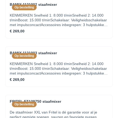
BAMIX 1121002 staafmixer
Op bestelling
KENMERKEN Snelheid 1: 8.000 t/minSnelheid 2: 14.000
t/minBoost: 15.000 t/minSchakelaar: Veiligheidsschakelaar
met impulsconcactAccessoires inbegrepen: 3 hulpstukken,
lader, batterijINHOUD VERPAKKING Bamix Cordless 3
€ 269,00
hulpstukken: multimes, menger en klopper Batterij Lader
Handleiding
BAMIX 1121003 staafmixer
Op bestelling
KENMERKEN Snelheid 1: 8.000 t/minSnelheid 2: 14.000
t/minBoost: 15.000 t/minSchakelaar: Veiligheidsschakelaar
met impulsconcactAccessoires inbegrepen: 3 hulpstukken,
lader, batterijINHOUD VERPAKKING Bamix Cordless 3
€ 269,00
hulpstukken: multimes, menger en klopper Batterij Lader
Handleiding
FRITEL FT139750 staafmixer
Op bestelling
De staafmixer XXL van Fritel is dé garantie voor al je
perfect gemixte soepen, sauzen en favoriete purees.