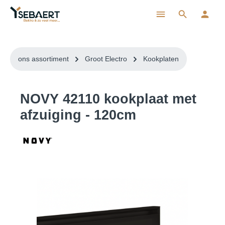
ToContentLink
ons assortiment
Groot Electro
Kookplaten
NOVY 42110 kookplaat met
afzuiging - 120cm
component.cms.imageGallery.skipImageGallery